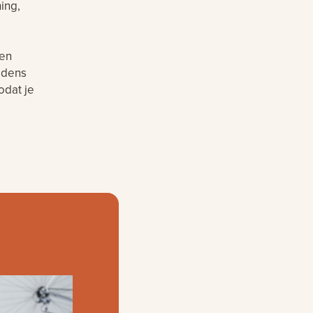
ing,
ten
ijdens
odat je