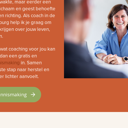
wakte, maar eerder een
 lichaam en geest behoefte
n richting. Als coach in de
burg help ik je graag om
krijgen over jouw leven,
n.
 wat coaching voor jou kan
dan een gratis en
ismaking
in. Samen
te stap naar herstel en
r lichter aanvoelt.
ennismaking