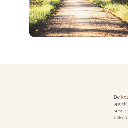
De
ko
specif
sessie
enkele