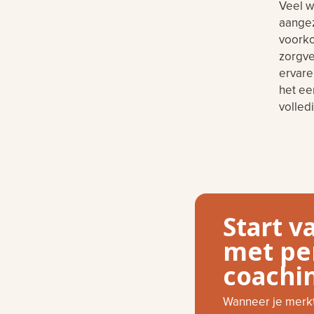
Veel w
aangez
voorko
zorgve
ervaren
het ee
volled
Start 
met pe
coachi
Wanneer je merkt d