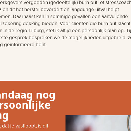
erkgevers vergoeden (gedeeltelijk) burn-out- of stresscoach
ien dit het herstel bevordert en langdurige uitval helpt
men. Daarnaast kan in sommige gevallen een aanvullende
rzekering dekking bieden. Voor cliënten die burn-out klach
 in de regio Tilburg, stel ik altijd een persoonlijk plan op. T
rste gesprek bespreken we de mogelijkheden uitgebreid, z
ig geïnformeerd bent.
vandaag nog
rsoonlijke
ng
at je vastloopt, is dit