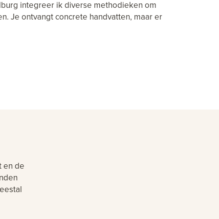
ilburg integreer ik diverse methodieken om
en. Je ontvangt concrete handvatten, maar er
t en de
inden
eestal