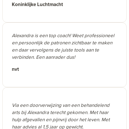
Koninklijke Luchtmacht
me op een zeer praktische manier heel erg
geholpen om zaken in te zien maar ook vooral er
iets aan te doen. Ze spiegelt enorm goed en
verrast me elke keer weer met haar inzichten.
Daarnaast is het ook nog eens een heel erg fijn
Alexandra is een top coach! Weet professioneel
mens waar je makkelijk mee praat en makkelijk
en persoonlijk de patronen zichtbaar te maken
mee deelt. Ik raad haar zeker aan voor mensen
en daar vervolgens de juiste tools aan te
die aan een stuk persoonlijke ontwikkeling
verbinden. Een aanrader dus!
willen werken.
nvt
Via een doorverwijzing van een behandelend
arts bij Alexandra terecht gekomen. Met haar
hulp afgevallen en pijnvrij door het leven. Met
haar advies al 1,5 jaar op gewicht.