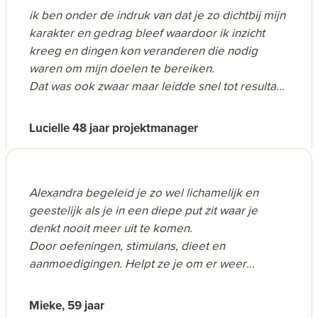
sporten, dan is Alexandra de juiste persoon voor
ik ben onder de indruk van dat je zo dichtbij mijn
je.
karakter en gedrag bleef waardoor ik inzicht
En dan maakt voor haar leeftijd geen verschil ( ik
kreeg en dingen kon veranderen die nodig
ben 60 plus).
waren om mijn doelen te bereiken.
Helaas doordat ik mijn leven grotendeels op reis
Dat was ook zwaar maar leidde snel tot resultaat.
doorbreng heb ik geen tijd meer voor
Ik gun ieder die het anders wil in zijn/haar leven
regelmatige sportsessies, maar ik mis ze erg.
dat te mogen meemaken wat ik in jouw
Lucielle 48 jaar projektmanager
begeleiding heb ervaren.
Anneke, 61 jaar
Alexandra begeleid je zo wel lichamelijk en
geestelijk als je in een diepe put zit waar je
denkt nooit meer uit te komen.
Door oefeningen, stimulans, dieet en
aanmoedigingen. Helpt ze je om er weer
krachtiger, fitter en zelfverzekerder uit te komen.
Ze is voor mij het toppertje van mijn leven!
Mieke, 59 jaar