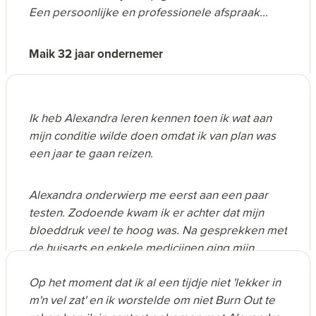
Een persoonlijke en professionele afspraak
welke ik iedereen kan aanraden.
Maik 32 jaar ondernemer
Ik heb Alexandra leren kennen toen ik wat aan
mijn conditie wilde doen omdat ik van plan was
een jaar te gaan reizen.
Alexandra onderwierp me eerst aan een paar
testen. Zodoende kwam ik er achter dat mijn
bloeddruk veel te hoog was. Na gesprekken met
de huisarts en enkele medicijnen ging mijn
bloeddruk omlaag en kon ik starten met het
Op het moment dat ik al een tijdje niet 'lekker in
werken aan mijn conditie. We hebben samen
m'n vel zat' en ik worstelde om niet Burn Out te
een plan opgesteld wat moest leiden tot een
Beide doelen zijn gehaald met name door de