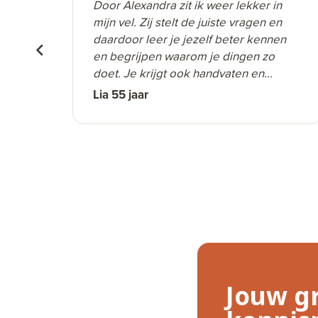
en
Door Alexandra zit ik weer lekker in
m
mijn vel. Zij stelt de juiste vragen en
maak
daardoor leer je jezelf beter kennen
sen.
en begrijpen waarom je dingen zo
doet. Je krijgt ook handvaten en
opdrachten om vooruit te komen. Zij
Lia 55 jaar
doet dat op een fijne manier, maar
weet je ondertussen wel te raken en te
stimuleren.
Door haar ben ik ook weer gaan
sporten en gaan de kilootjes er
langzaam af, wat mooi meegenomen
is.
Kortom, Alexandra is een supercoach,
die ik iedereen van harte kan
aanbevelen.
Jouw gr