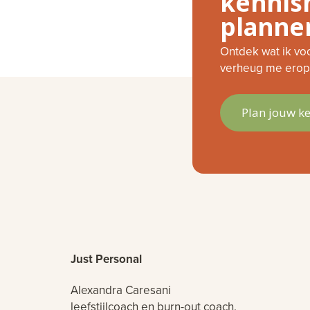
kennis
planne
Ontdek wat ik vo
verheug me erop 
Plan jouw k
Just Personal
Alexandra Caresani
leefstijlcoach en burn-out coach.