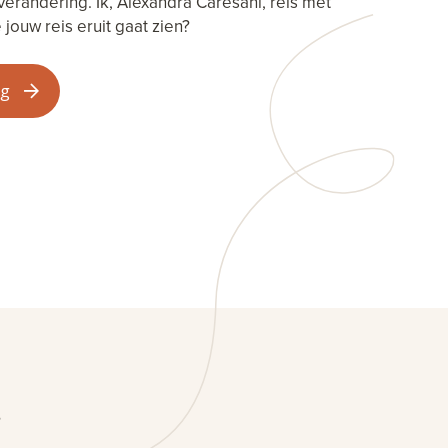
verandering. Ik, Alexandra Caresani, reis met
jouw reis eruit gaat zien?
ng
?