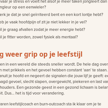
vaar je stress en voelt het alsof je meer taken jongleert dan
ongleur op een eenwieler?
rk je dat je snel geïrriteerd bent en een kort lontje hebt?
b je vaak hoofdpijn of zit je niet lekker in je vel?
l je graag afvallen zodat je meer energie hebt?
l je fitter worden, zowel fysiek als mentaal?
jg weer grip op je leefstijl
en in een wereld die steeds sneller wordt. De hele dag ove
 met prikkels en het gevoel hebben constant ‘aan’ te staan.
anuit je hoofd en negeert de signalen die jouw lijf je geeft: 
agd gevoel, slecht slapen, overgewicht, piekeren en last van
houders. Een gezonde geest in een gezond lichaam is belan
it. Dus… het is tijd voor verandering.
varen leefstijlcoach en burn-outcoach sta ik klaar om je te