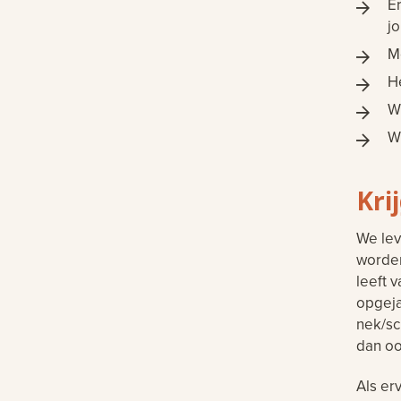
Er
j
Me
He
Wi
Wi
Kri
We lev
worden
leeft v
opgeja
nek/sc
dan oo
Als er