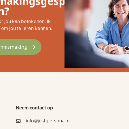
makingsgesprek
n?
Wanneer je iets aan je conditie wilt
doen en jezelf een gezondere
or jou kan betekenen. Ik
levensstijl wilt aanmeten, ga naar
om jou te leren kennen.
Alexandra!!
Een sympathieke, enthousiaste
ennismaking
vakvrouw.
Neem contact op
info@just-personal.nl