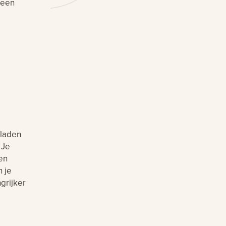
 een
rladen
 Je
een
 je
grijker