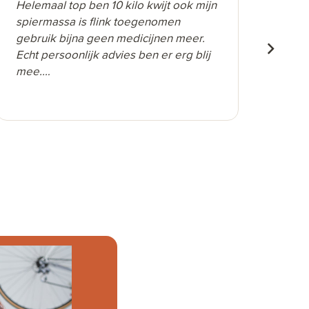
Helemaal top ben 10 kilo kwijt ook mijn
In 2
spiermassa is flink toegenomen
om m
gebruik bijna geen medicijnen meer.
heef
Echt persoonlijk advies ben er erg blij
om 
mee.
nor
Was me alleen nooit gelukt.
kin
Lea,
mani
leve
geï
ond
ged
wand
war
alt
de 
kom